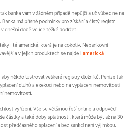
 tak banka vám v žádném případě nepůjčí a už vůbec ne na
í. Banka má přísné podmínky pro získání a čistý registr
 v dnešní době velice těžké dodržet.
otéky i té americké, která je na cokoliv. Nebankovní
avější a v jejich produktech se najde i
americká
 aby někdo lustroval veškeré registry dlužníků. Peníze tak
vyplacení dluhů a exekucí nebo na vyplacení nemovitosti
ní nemovitostí.
ychlost vyřízení. Vše se většinou řeší online a odpověď
še částky a také doby splatnosti, která může být až na 30
nost předčasného splacení a bez sankcí není výjimkou.