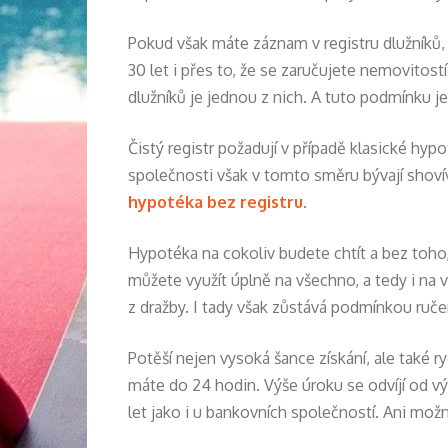
Pokud však máte záznam v registru dlužníků,
30 let i přes to, že se zaručujete nemovitost
dlužníků je jednou z nich. A tuto podmínku je
Čistý registr požadují v případě klasické hyp
společnosti však v tomto směru bývají shovív
hypotéka bez registru
.
Hypotéka na cokoliv budete chtít a bez toho,
můžete využít úplně na všechno, a tedy i na 
z dražby. I tady však zůstává podmínkou ruče
Potěší nejen vysoká šance získání, ale také r
máte do 24 hodin. Výše úroku se odvíjí od vý
let jako i u bankovních společností. Ani mož