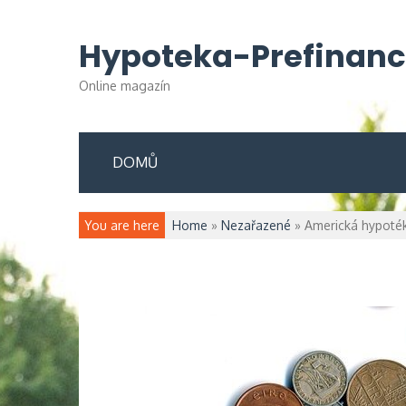
Skip
to
Hypoteka-Prefinanc
content
Online magazín
DOMŮ
You are here
Home
»
Nezařazené
»
Americká hypoték