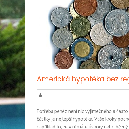
Americká hypotéka bez reg
Potřeba peněz není nic výjimečného a často j
částky je nejlepší hypotéka. Vaše kroky poch
například to, že v ní máte úspory nebo běžný