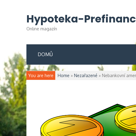
Skip
to
Hypoteka-Prefinanc
content
Online magazín
DOMŮ
You are here
Home
»
Nezařazené
»
Nebankovní amer