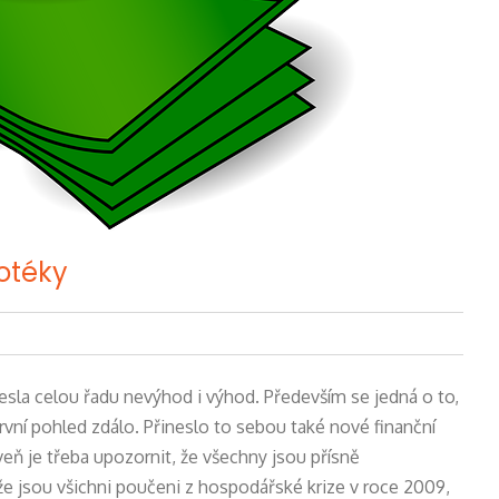
otéky
sla celou řadu nevýhod i výhod. Především se jedná o to,
vní pohled zdálo. Přineslo to sebou také nové finanční
oveň je třeba upozornit, že všechny jsou přísně
e jsou všichni poučeni z hospodářské krize v roce 2009,