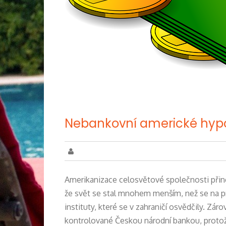
Nebankovní americké hyp
Amerikanizace celosvětové společnosti přine
že svět se stal mnohem menším, než se na pr
instituty, které se v zahraničí osvědčily. Zár
kontrolované Českou národní bankou, protož