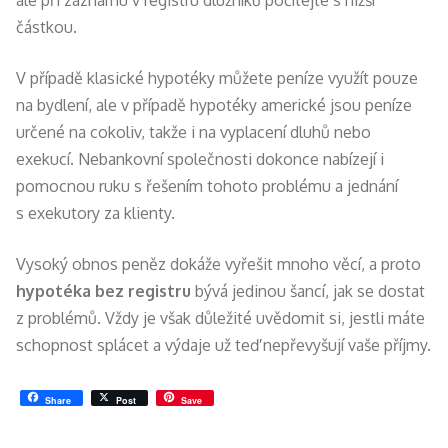
ale při záznamu v registru dlužníků počítejte s nižší
částkou.
V případě klasické hypotéky můžete peníze využít pouze
na bydlení, ale v případě hypotéky americké jsou peníze
určené na cokoliv, takže i na vyplacení dluhů nebo
exekucí. Nebankovní společnosti dokonce nabízejí i
pomocnou ruku s řešením tohoto problému a jednání
s exekutory za klienty.
Vysoký obnos peněz dokáže vyřešit mnoho věcí, a proto
hypotéka bez registru
bývá jedinou šancí, jak se dostat
z problémů. Vždy je však důležité uvědomit si, jestli máte
schopnost splácet a výdaje už teď nepřevyšují vaše příjmy.
Share
Post
Save