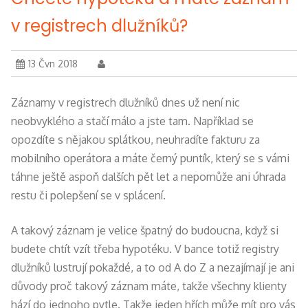
v registrech dlužníků?
13 Čvn 2018
Záznamy v registrech dlužníků dnes už není nic
neobvyklého a stačí málo a jste tam. Například se
opozdíte s nějakou splátkou, neuhradíte fakturu za
mobilního operátora a máte černý puntík, který se s vámi
táhne ještě aspoň dalších pět let a nepomůže ani úhrada
restu či polepšení se v splácení.
A takový záznam je velice špatný do budoucna, když si
budete chtít vzít třeba hypotéku. V bance totiž registry
dlužníků lustrují pokaždé, a to od A do Z a nezajímají je ani
důvody proč takový záznam máte, takže všechny klienty
hází do jednoho pytle. Takže jeden hřích může mít pro vás