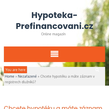
Skip
to
Hypoteka-
content
Prefinancovani.cz
Online magazín
Vyhledávání
You are here
Home
»
Nezařazené
»
Chcete hypotéku a máte záznam v
registrech dlužníků?
Chcete hypotéku a máte záznam