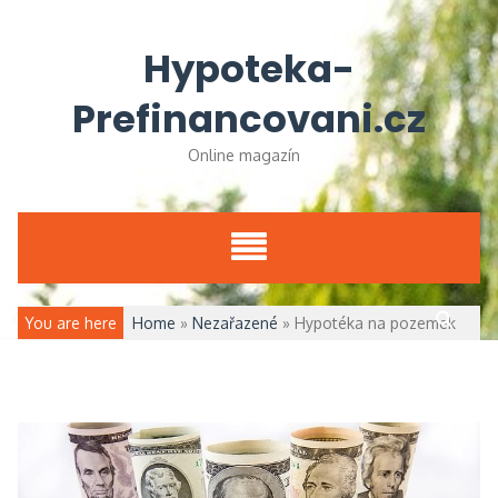
Skip
to
Hypoteka-
content
Prefinancovani.cz
Online magazín
Vyhledávání
You are here
Home
»
Nezařazené
»
Hypotéka na pozemek