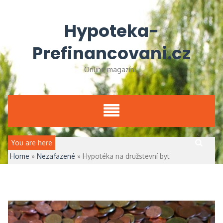
Skip
to
Hypoteka-
content
Prefinancovani.cz
Online magazín
Vyhledávání
You are here
Home
»
Nezařazené
»
Hypotéka na družstevní byt