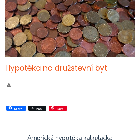
Hypotéka na družstevní byt
Share
Post
Save
Navigace
Americká hypotéka kalkulačka