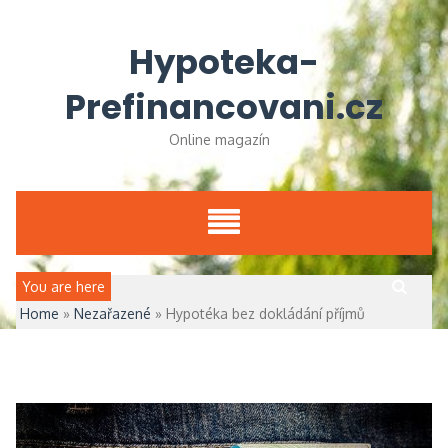
Skip
to
Hypoteka-
content
Prefinancovani.cz
Online magazín
Vyhledávání
You are here
Home
»
Nezařazené
»
Hypotéka bez dokládání příjmů