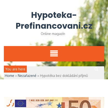
Skip
to
Hypoteka-
content
Prefinancovani.cz
Online magazín
Vyhledávání
You are here
Home
»
Nezařazené
»
Hypotéka bez dokládání příjmů