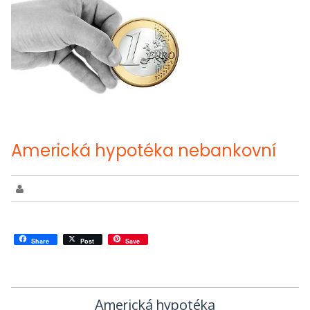
Americká hypotéka nebankovní
Share
Post
Save
Navigace
Americká hypotéka